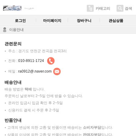
카테고리
검색
로그인
마이페이지
장바구니
관심상품
이용안내
관련문의
주소 : 경기도 연천군 전곡읍 전곡3리
전화 :
010-8911-1724
메일 :
ra0912@.naver.com
배송안내
배송 방법은
택배
입니다.
주문하신 날로부터 2~5일 안에 받을 수 있습니다.
온라인 입금시 입금 확인 후 2~5일
신용카드 결제 시 주문 후 2~5일
반품안내
고객의 변심에 의한 교환 및 반품이면 배송비는
소비자부담
입니다.
상품의 이상에 의한 교환 및 반품이면 배송비는
판매자부담
입니다.