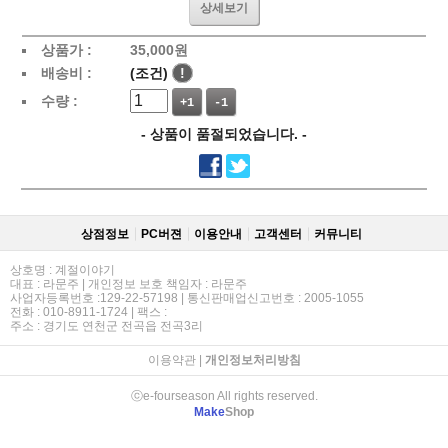
상세보기
상품가 :
35,000
원
배송비 :
(조건)
!
수량 :
+1
-1
- 상품이 품절되었습니다. -
상점정보
PC버젼
이용안내
고객센터
커뮤니티
상호명 : 계절이야기
대표 : 라문주 | 개인정보 보호 책임자 : 라문주
사업자등록번호 :129-22-57198 | 통신판매업신고번호 : 2005-1055
전화 : 010-8911-1724 | 팩스 :
주소 : 경기도 연천군 전곡읍 전곡3리
이용약관
|
개인정보처리방침
ⓒe-fourseason All rights reserved.
Make
Shop