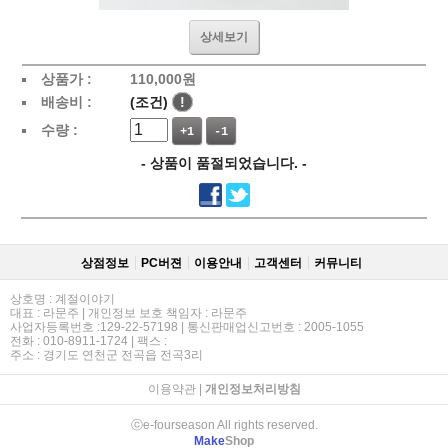
상세보기
상품가 :
110,000
원
배송비 :
(조건)
!
수량 :
+1
-1
- 상품이 품절되었습니다. -
상점정보
PC버젼
이용안내
고객센터
커뮤니티
상호명 : 계절이야기
대표 : 라문주 | 개인정보 보호 책임자 : 라문주
사업자등록번호 :129-22-57198 | 통신판매업신고번호 : 2005-1055
전화 : 010-8911-1724 | 팩스 :
주소 : 경기도 연천군 전곡읍 전곡3리
이용약관
|
개인정보처리방침
ⓒe-fourseason All rights reserved.
Make
Shop